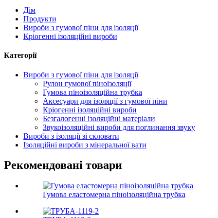
Дім
Продукти
Вироби з гумової піни для ізоляції
Кріогенні ізоляційні вироби
Категорії
Вироби з гумової піни для ізоляції
Рулон гумової піноізоляції
Гумова піноізоляційна трубка
Аксесуари для ізоляції з гумової піни
Кріогенні ізоляційні вироби
Безгалогенні ізоляційні матеріали
Звукоізоляційні вироби для поглинання звуку
Вироби з ізоляції зі скловати
Ізоляційні вироби з мінеральної вати
Рекомендовані товари
Гумова еластомерна піноізоляційна трубка