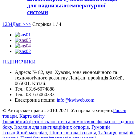
для наднизькотемпературної
системи
1
2
3
4
Далі >
>>
Сторінка 1 / 4
ПІДПИСЧИКИ
Адреса:
№ 82, вул. Хуасян, зона економічного та
технологічного розвитку Ланфан, провінція Хебей,
065001, Китай.
Тел.:
0316-6074888
Тел.:
0316-6060333
Електронна пошта:
info@kwiweb.com
© Авторське право - 2010-2021: Усі права захищено.
Гарячі
товари
,
Карта сайту
Ізоляційний фетр зі скловати з алюмінієвою фольгою з одного
боку
,
Ізоляція для вентиляційних отворів
,
Гумовий
ізоляційний матеріал
,
Пінопластова ізоляція
,
Таблиця розмірів