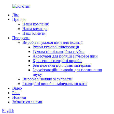
Дім
Про нас
Наша компанія
Наша команда
Наші клієнти
Продукти
Вироби з гумової піни для ізоляції
Рулон гумової піноізоляції
Гумова піноізоляційна трубка
Аксесуари для ізоляції з гумової піни
Кріогенні ізоляційні вироби
Безгалогенні ізоляційні матеріали
Звукоізоляційні вироби для поглинання
звуку
Вироби з ізоляції зі скловати
Ізоляційні вироби з мінеральної вати
Відео
Блог
Новини
Зв'яжіться з нами
English